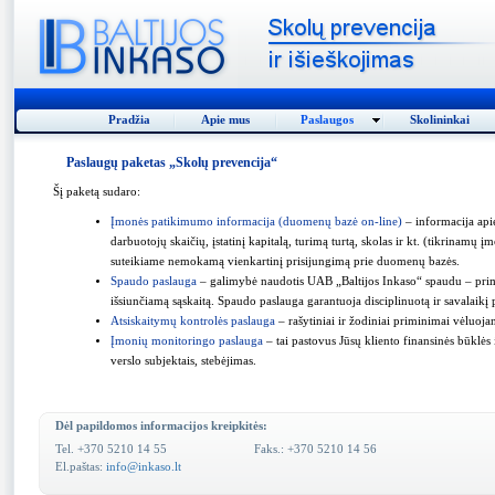
Pradžia
Apie mus
Paslaugos
Skolininkai
Paslaugų paketas „Skolų prevencija“
Šį paketą sudaro:
Į
monės patikimumo informacija (duomenų bazė on-line)
– informacija apie
darbuotojų skaičių, įstatinį kapitalą, turimą turtą, skolas ir kt. (tikrinamų
suteikiame nemokamą vienkartinį prisijungimą prie duomenų bazės.
Spaudo paslauga
– galimybė naudotis UAB „Baltijos Inkaso“ spaudu – prim
išsiunčiamą sąskaitą. Spaudo paslauga garantuoja disciplinuotą ir savalaikį 
Atsiskaitymų kontrolės paslauga
– rašytiniai ir žodiniai priminimai vėluojan
Įmonių monitoringo paslauga
– tai pastovus Jūsų kliento finansinės būklės i
verslo subjektais, stebėjimas.
Dėl papildomos informacijos kreipkitės:
Tel. +370 5210 14 55
Faks.: +370 5210 14 56
El.paštas:
info@inkaso.lt